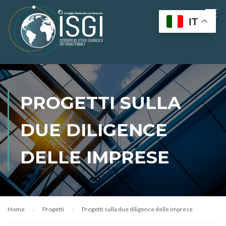
IT
PROGETTI SULLA
DUE DILIGENCE
DELLE IMPRESE
Home
Progetti
Progetti sulla due diligence delle imprese