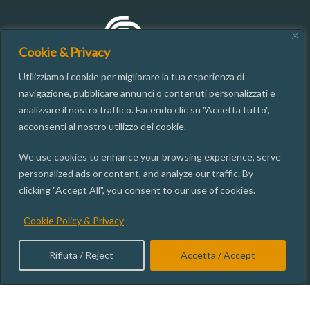
Cookie & Privacy
Utilizziamo i cookie per migliorare la tua esperienza di
navigazione, pubblicare annunci o contenuti personalizzati e
analizzare il nostro traffico. Facendo clic su "Accetta tutto",
CONTATTI
acconsenti al nostro utilizzo dei cookie.
We use cookies to enhance your browsing experience, serve
06.49937667
personalized ads or content, and analyze our traffic. By
segreteria@isgi.cnr.it
clicking "Accept All", you consent to our use of cookies.
Via dei Taurini, 19 00185 ROMA
Cookie Policy & Privacy
ISGI SOCIAL
Rifiuta / Reject
Accetta / Accept