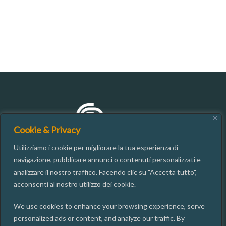
Cookie & Privacy
Utilizziamo i cookie per migliorare la tua esperienza di
navigazione, pubblicare annunci o contenuti personalizzati e
analizzare il nostro traffico. Facendo clic su "Accetta tutto",
CONTATTI
acconsenti al nostro utilizzo dei cookie.
We use cookies to enhance your browsing experience, serve
06.49937667
personalized ads or content, and analyze our traffic. By
segreteria@isgi.cnr.it