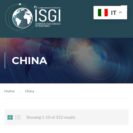
IT
CHINA
Home
China
Showing 1-10 of 322 results