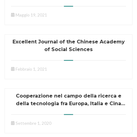
Correctly Cope with Different Cultural
Approaches in an Interaction
Maggio 19, 2021
Excellent Journal of the Chinese Academy
of Social Sciences
Febbraio 1, 2021
Cooperazione nel campo della ricerca e
della tecnologia fra Europa, Italia e Cina
(CRITEIC)
Settembre 1, 2020