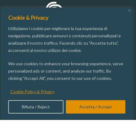
Cookie & Privacy
Utilizziamo i cookie per migliorare la tua esperienza di
navigazione, pubblicare annunci o contenuti personalizzati e
analizzare il nostro traffico. Facendo clic su "Accetta tutto",
CONTATTI
acconsenti al nostro utilizzo dei cookie.
We use cookies to enhance your browsing experience, serve
06.49937667
personalized ads or content, and analyze our traffic. By
segreteria@isgi.cnr.it
clicking "Accept All", you consent to our use of cookies.
Via dei Taurini, 19 00185 ROMA
Cookie Policy & Privacy
ISGI SOCIAL
Rifiuta / Reject
Accetta / Accept
Amministrazione trasparente