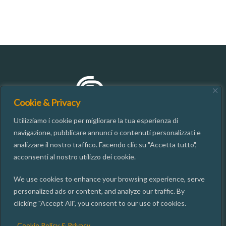
Cookie & Privacy
Utilizziamo i cookie per migliorare la tua esperienza di
navigazione, pubblicare annunci o contenuti personalizzati e
analizzare il nostro traffico. Facendo clic su "Accetta tutto",
CONTATTI
acconsenti al nostro utilizzo dei cookie.
We use cookies to enhance your browsing experience, serve
06.49937667
personalized ads or content, and analyze our traffic. By
segreteria@isgi.cnr.it
clicking "Accept All", you consent to our use of cookies.
Via dei Taurini, 19 00185 ROMA
Cookie Policy & Privacy