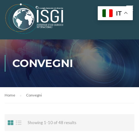
IT
CONVEGNI
Home
Convegni
Showing 1-10 of 48 results