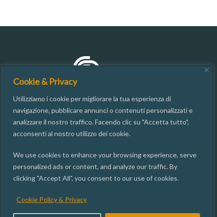
Cookie & Privacy
Utilizziamo i cookie per migliorare la tua esperienza di
navigazione, pubblicare annunci o contenuti personalizzati e
analizzare il nostro traffico. Facendo clic su "Accetta tutto",
CONTATTI
acconsenti al nostro utilizzo dei cookie.
We use cookies to enhance your browsing experience, serve
06.49937667
personalized ads or content, and analyze our traffic. By
segreteria@isgi.cnr.it
clicking "Accept All", you consent to our use of cookies.
Via dei Taurini, 19 00185 ROMA
Cookie Policy & Privacy
ISGI SOCIAL