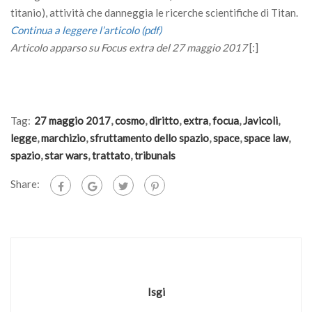
titanio), attività che danneggia le ricerche scientifiche di Titan.
Continua a leggere l’articolo (pdf)
Articolo apparso su Focus extra del 27 maggio 2017
[:]
Tag:
27 maggio 2017
,
cosmo
,
diritto
,
extra
,
focua
,
Javicoli
,
legge
,
marchizio
,
sfruttamento dello spazio
,
space
,
space law
,
spazio
,
star wars
,
trattato
,
tribunals
Share:
Isgi