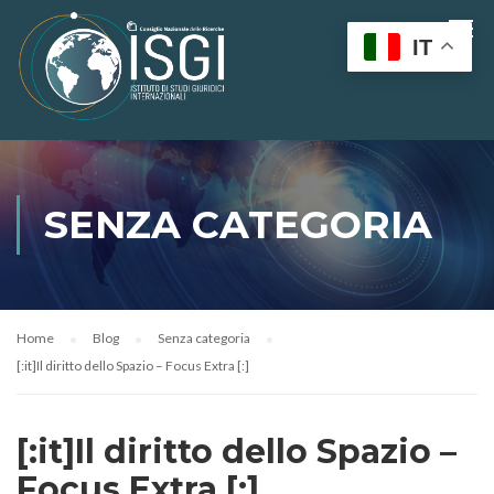
IT
SENZA CATEGORIA
Home
Blog
Senza categoria
[:it]Il diritto dello Spazio – Focus Extra [:]
[:it]Il diritto dello Spazio –
Focus Extra [:]