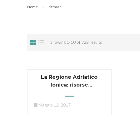
Home
ritmare
Showing 1-10 of 322 results
La Regione Adriatico
Ionica: risorse
energetiche e
sostenibilità ambientale
Maggio 12, 2017
19 maggio 2017, Taranto