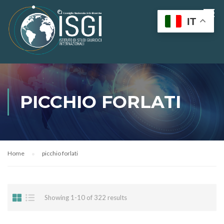
IT
PICCHIO FORLATI
Home
picchio forlati
Showing 1-10 of 322 results