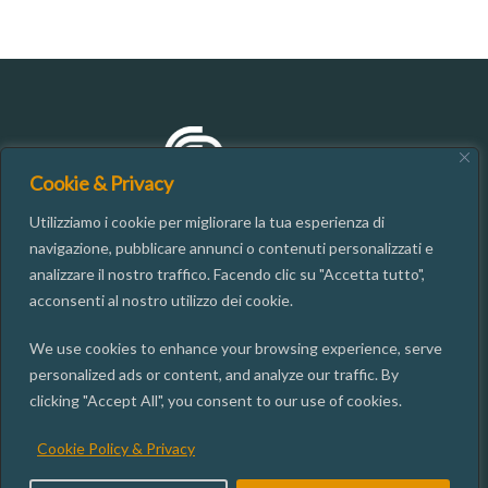
Cookie & Privacy
Utilizziamo i cookie per migliorare la tua esperienza di
navigazione, pubblicare annunci o contenuti personalizzati e
analizzare il nostro traffico. Facendo clic su "Accetta tutto",
CONTATTI
acconsenti al nostro utilizzo dei cookie.
We use cookies to enhance your browsing experience, serve
06.49937667
personalized ads or content, and analyze our traffic. By
segreteria@isgi.cnr.it
clicking "Accept All", you consent to our use of cookies.
Via dei Taurini, 19 00185 ROMA
Cookie Policy & Privacy
ISGI SOCIAL