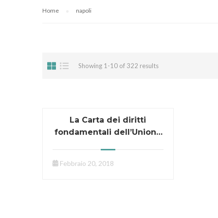
Home
napoli
Showing 1-10 of 322 results
La Carta dei diritti
fondamentali dell’Unione
europea e la sua
applicazione
Febbraio 20, 2018
giurisprudenziale