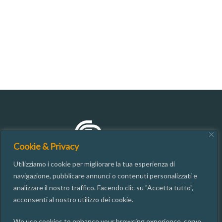
Cookie & Privacy
Utilizziamo i cookie per migliorare la tua esperienza di
navigazione, pubblicare annunci o contenuti personalizzati e
analizzare il nostro traffico. Facendo clic su "Accetta tutto",
CONTATTI
acconsenti al nostro utilizzo dei cookie.
We use cookies to enhance your browsing experience, serve