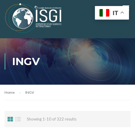
IT
INGV
Home
INGV
Showing 1-10 of 322 results