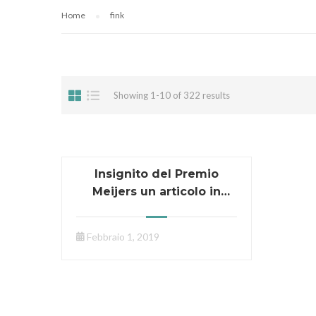
Home
fink
Showing 1-10 of 322 results
Insignito del Premio
Meijers un articolo in
Maritime Safety and
Security Law Journal
Febbraio 1, 2019