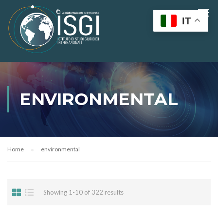
IT
ENVIRONMENTAL
Home
environmental
Showing 1-10 of 322 results