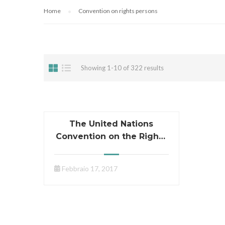
Home
Convention on rights persons
Showing 1-10 of 322 results
The United Nations
Convention on the Rights
of Persons with
Disabilities. A
Febbraio 17, 2017
Commentary