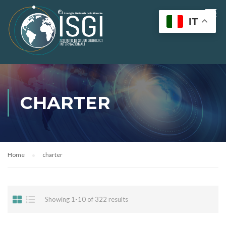
IT
CHARTER
Home
charter
Showing 1-10 of 322 results