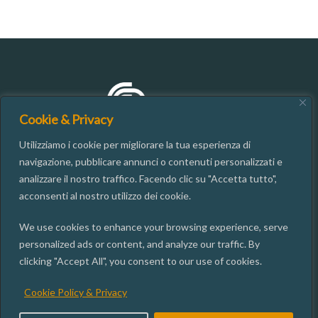
Cookie & Privacy
Utilizziamo i cookie per migliorare la tua esperienza di
navigazione, pubblicare annunci o contenuti personalizzati e
analizzare il nostro traffico. Facendo clic su "Accetta tutto",
CONTATTI
acconsenti al nostro utilizzo dei cookie.
We use cookies to enhance your browsing experience, serve
06.49937667
personalized ads or content, and analyze our traffic. By
segreteria@isgi.cnr.it
clicking "Accept All", you consent to our use of cookies.
Via dei Taurini, 19 00185 ROMA
Cookie Policy & Privacy
ISGI SOCIAL