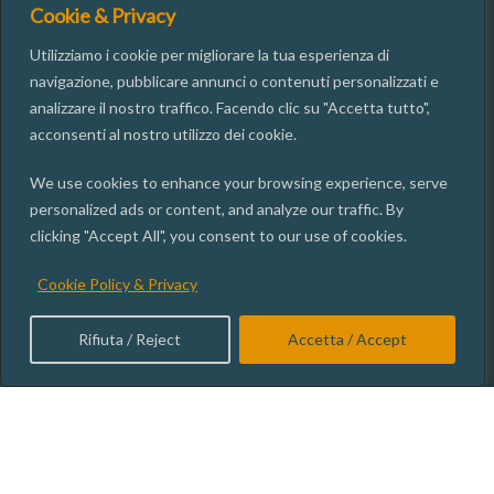
Cookie & Privacy
Utilizziamo i cookie per migliorare la tua esperienza di
CONTACTS
navigazione, pubblicare annunci o contenuti personalizzati e
analizzare il nostro traffico. Facendo clic su "Accetta tutto",
acconsenti al nostro utilizzo dei cookie.
06.49937667
segreteria@isgi.cnr.it
We use cookies to enhance your browsing experience, serve
personalized ads or content, and analyze our traffic. By
Via dei Taurini, 19 00185 ROMA
clicking "Accept All", you consent to our use of cookies.
Cookie Policy & Privacy
ISGI SOCIAL
Rifiuta / Reject
Accetta / Accept
Transparent administration